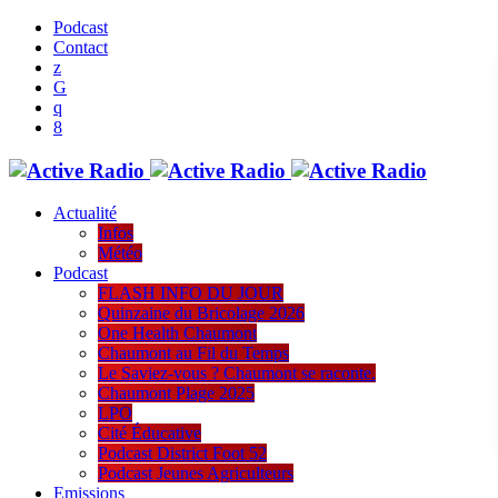
Podcast
Contact
Actualité
Infos
Météo
Podcast
FLASH INFO DU JOUR
Quinzaine du Bricolage 2026
One Health Chaumont
Chaumont au Fil du Temps
Le Saviez-vous ? Chaumont se raconte.
Chaumont Plage 2025
LPO
Cité Éducative
Podcast District Foot 52
Podcast Jeunes Agriculteurs
Emissions