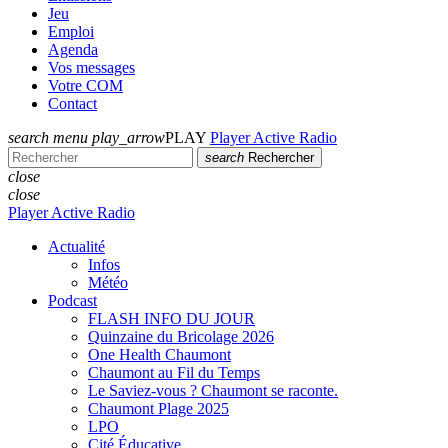
Jeu
Emploi
Agenda
Vos messages
Votre COM
Contact
search
menu
play_arrow
PLAY
Player Active Radio
search
Rechercher
close
close
Player Active Radio
Actualité
Infos
Météo
Podcast
FLASH INFO DU JOUR
Quinzaine du Bricolage 2026
One Health Chaumont
Chaumont au Fil du Temps
Le Saviez-vous ? Chaumont se raconte.
Chaumont Plage 2025
LPO
Cité Éducative