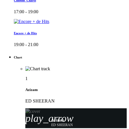
Clubbin’ Charts
17:00 - 19:00
Encore + de Hits
19:00 - 21:00
Chart
1
Azizam
ED SHEERAN
play_arrow
Azizam
ED SHEERAN