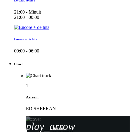
Le Club Active
21:00 - Minuit
21:00 - 00:00
Encore + de hits
00:00 - 06:00
Chart
1
Azizam
ED SHEERAN
play_arrow
Azizam