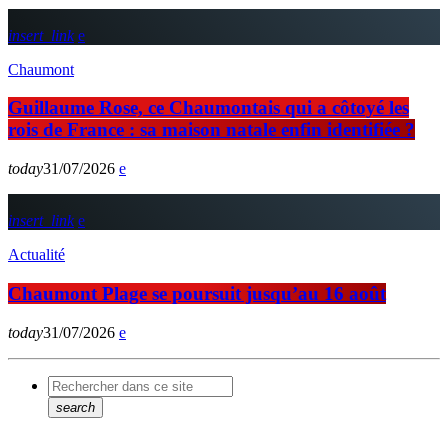
insert_link
Chaumont
Guillaume Rose, ce Chaumontais qui a côtoyé les
rois de France : sa maison natale enfin identifiée ?
today
31/07/2026
insert_link
Actualité
Chaumont Plage se poursuit jusqu’au 16 août
today
31/07/2026
search