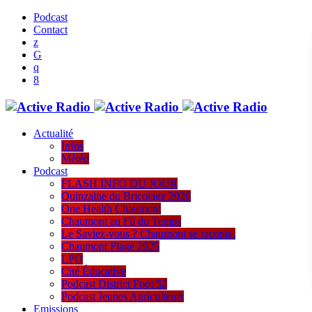
Podcast
Contact
Actualité
Infos
Météo
Podcast
FLASH INFO DU JOUR
Quinzaine du Bricolage 2026
One Health Chaumont
Chaumont au Fil du Temps
Le Saviez-vous ? Chaumont se raconte.
Chaumont Plage 2025
LPO
Cité Éducative
Podcast District Foot 52
Podcast Jeunes Agriculteurs
Emissions