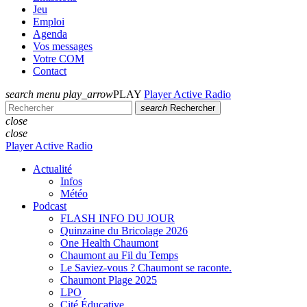
Jeu
Emploi
Agenda
Vos messages
Votre COM
Contact
search
menu
play_arrow
PLAY
Player Active Radio
search
Rechercher
close
close
Player Active Radio
Actualité
Infos
Météo
Podcast
FLASH INFO DU JOUR
Quinzaine du Bricolage 2026
One Health Chaumont
Chaumont au Fil du Temps
Le Saviez-vous ? Chaumont se raconte.
Chaumont Plage 2025
LPO
Cité Éducative