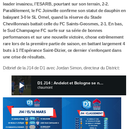
leader invaincu, l’ESARB, pourtant sur son terrain, 2-2.
Parallèlement, le FC Joinville confirme son statut de dauphin en
balayant 3-0 le SL Ornel, quand la réserve du Stade
Chevillonnais battait celle du FC Saints-Geosmes, 2-1. En bas,
le Sud Champagne FC surfe sur sa série de bonnes
performances et sur une nouvelle victoire, chose extrêmement
rare lors de la première partie de saison, en battant largement 4
buts à 1 l’Espérance Saint-Dizier, ce dernier s’enfonçant dans
une crise de résultats.
Débrief de la J14 de D1 avec Jordan Simon, directeur du District:
play_arrow
D1 J14 : Andelot et Bologne se neutralisent, Sud Champagne en mission maintien
chaumont