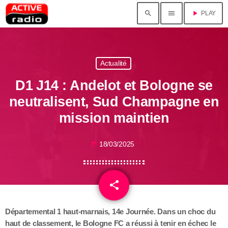
search
menu
play_arrow
PLAY
Actualité
D1 J14 : Andelot et Bologne se
neutralisent, Sud Champagne en
mission maintien
18/03/2025
today
share
email
Départemental 1 haut-marnais, 14e Journée. Dans un choc du
haut de classement, le Bologne FC a réussi à tenir en échec le