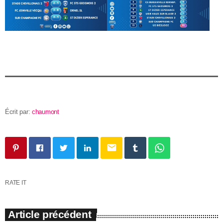
Écrit par:
chaumont
email
RATE IT
Article précédent