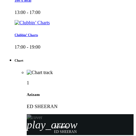
100% local
13:00 - 17:00
Clubbin’ Charts
17:00 - 19:00
Chart
1
Azizam
ED SHEERAN
play_arrow
Azizam
ED SHEERAN