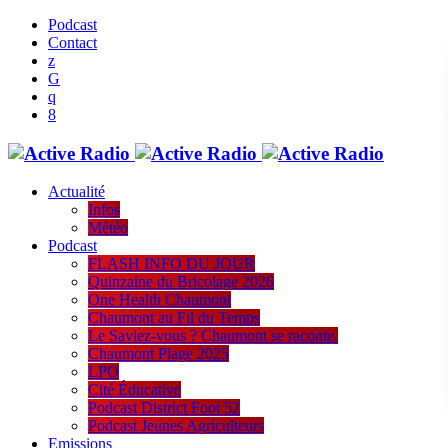
Podcast
Contact
Actualité
Infos
Météo
Podcast
FLASH INFO DU JOUR
Quinzaine du Bricolage 2026
One Health Chaumont
Chaumont au Fil du Temps
Le Saviez-vous ? Chaumont se raconte.
Chaumont Plage 2025
LPO
Cité Éducative
Podcast District Foot 52
Podcast Jeunes Agriculteurs
Emissions