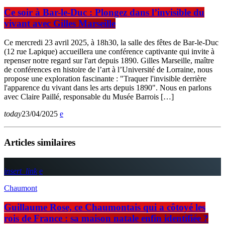
Ce soir à Bar-le-Duc : Plongez dans l’invisible du
vivant avec Gilles Marseille
Ce mercredi 23 avril 2025, à 18h30, la salle des fêtes de Bar-le-Duc
(12 rue Lapique) accueillera une conférence captivante qui invite à
repenser notre regard sur l'art depuis 1890. Gilles Marseille, maître
de conférences en histoire de l’art à l’Université de Lorraine, nous
propose une exploration fascinante : "Traquer l'invisible derrière
l'apparence du vivant dans les arts depuis 1890". Nous en parlons
avec Claire Paillé, responsable du Musée Barrois […]
today
23/04/2025
Articles similaires
insert_link
Chaumont
Guillaume Rose, ce Chaumontais qui a côtoyé les
rois de France : sa maison natale enfin identifiée ?