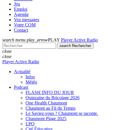
Jeu
Emploi
Agenda
Vos messages
Votre COM
Contact
search
menu
play_arrow
PLAY
Player Active Radio
search
Rechercher
close
close
Player Active Radio
Actualité
Infos
Météo
Podcast
FLASH INFO DU JOUR
Quinzaine du Bricolage 2026
One Health Chaumont
Chaumont au Fil du Temps
Le Saviez-vous ? Chaumont se raconte.
Chaumont Plage 2025
LPO
Cité Éducative