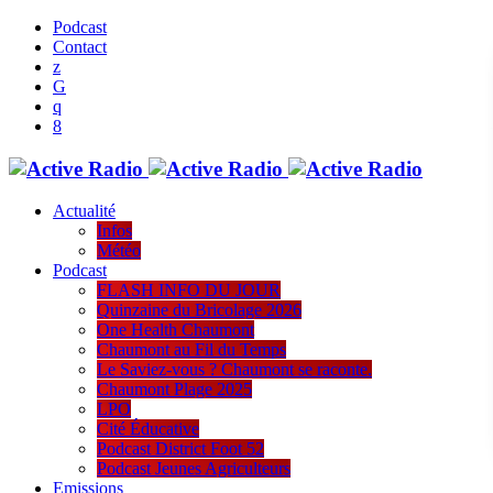
Podcast
Contact
Actualité
Infos
Météo
Podcast
FLASH INFO DU JOUR
Quinzaine du Bricolage 2026
One Health Chaumont
Chaumont au Fil du Temps
Le Saviez-vous ? Chaumont se raconte.
Chaumont Plage 2025
LPO
Cité Éducative
Podcast District Foot 52
Podcast Jeunes Agriculteurs
Emissions