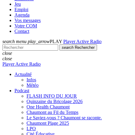
Jeu
Emploi
Agenda
Vos messages
Votre COM
Contact
search
menu
play_arrow
PLAY
Player Active Radio
search
Rechercher
close
close
Player Active Radio
Actualité
Infos
Météo
Podcast
FLASH INFO DU JOUR
Quinzaine du Bricolage 2026
One Health Chaumont
Chaumont au Fil du Temps
Le Saviez-vous ? Chaumont se raconte.
Chaumont Plage 2025
LPO
Cité Éducative