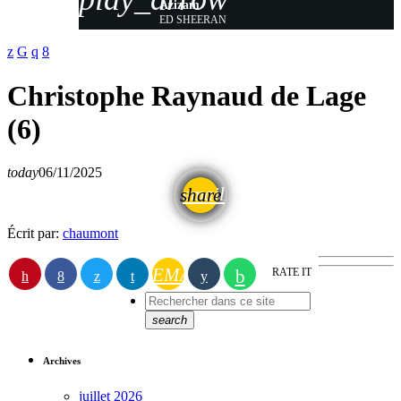
Azizam
ED SHEERAN
Christophe Raynaud de Lage
(6)
today
06/11/2025
email
share
Écrit par:
chaumont
EMAIL
RATE IT
search
Archives
juillet 2026