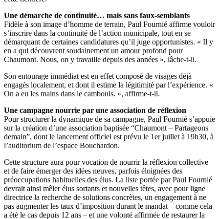
Une démarche de continuité… mais sans faux-semblants
Fidèle à son image d’homme de terrain, Paul Fournié affirme vouloir
s’inscrire dans la continuité de l’action municipale, tout en se
démarquant de certaines candidatures qu’il juge opportunistes. « Il y
en a qui découvrent soudainement un amour profond pour
Chaumont. Nous, on y travaille depuis des années », lâche-t-il.
Son entourage immédiat est en effet composé de visages déjà
engagés localement, et dont il estime la légitimité par l’expérience. «
On a eu les mains dans le cambouis. », affirme-t-il.
Une campagne nourrie par une association de réflexion
Pour structurer la dynamique de sa campagne, Paul Fournié s’appuie
sur la création d’une association baptisée “Chaumont – Partageons
demain”, dont le lancement officiel est prévu le 1er juillet à 19h30, à
l’auditorium de l’espace Bouchardon.
Cette structure aura pour vocation de nourrir la réflexion collective
et de faire émerger des idées neuves, parfois éloignées des
préoccupations habituelles des élus. La liste portée par Paul Fournié
devrait ainsi mêler élus sortants et nouvelles têtes, avec pour ligne
directrice la recherche de solutions concrètes, un engagement à ne
pas augmenter les taux d’imposition durant le mandat – comme cela
a été le cas depuis 12 ans – et une volonté affirmée de restaurer la