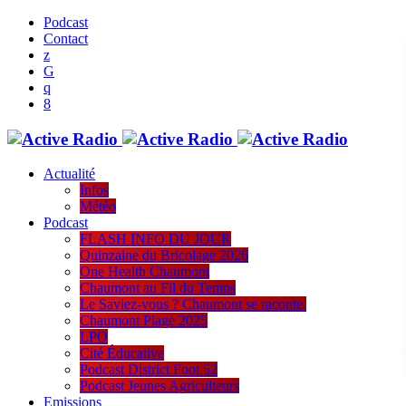
Podcast
Contact
Actualité
Infos
Météo
Podcast
FLASH INFO DU JOUR
Quinzaine du Bricolage 2026
One Health Chaumont
Chaumont au Fil du Temps
Le Saviez-vous ? Chaumont se raconte.
Chaumont Plage 2025
LPO
Cité Éducative
Podcast District Foot 52
Podcast Jeunes Agriculteurs
Emissions