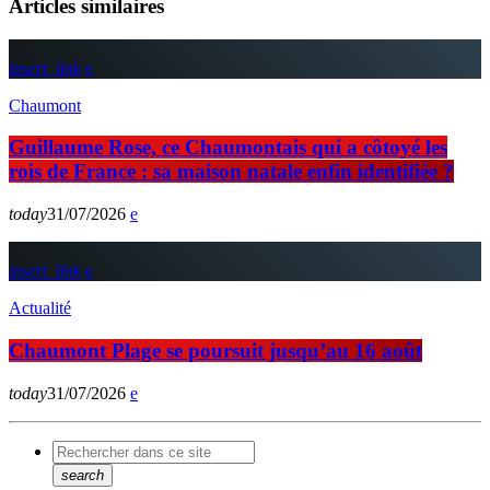
Articles similaires
insert_link
Chaumont
Guillaume Rose, ce Chaumontais qui a côtoyé les
rois de France : sa maison natale enfin identifiée ?
today
31/07/2026
insert_link
Actualité
Chaumont Plage se poursuit jusqu’au 16 août
today
31/07/2026
search