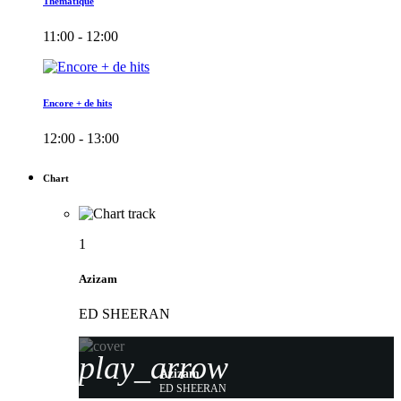
Thématique
11:00 - 12:00
Encore + de hits
12:00 - 13:00
Chart
1
Azizam
ED SHEERAN
play_arrow
Azizam
ED SHEERAN