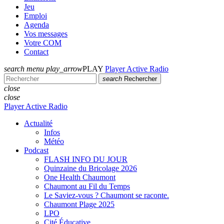
Jeu
Emploi
Agenda
Vos messages
Votre COM
Contact
search
menu
play_arrow
PLAY
Player Active Radio
search
Rechercher
close
close
Player Active Radio
Actualité
Infos
Météo
Podcast
FLASH INFO DU JOUR
Quinzaine du Bricolage 2026
One Health Chaumont
Chaumont au Fil du Temps
Le Saviez-vous ? Chaumont se raconte.
Chaumont Plage 2025
LPO
Cité Éducative