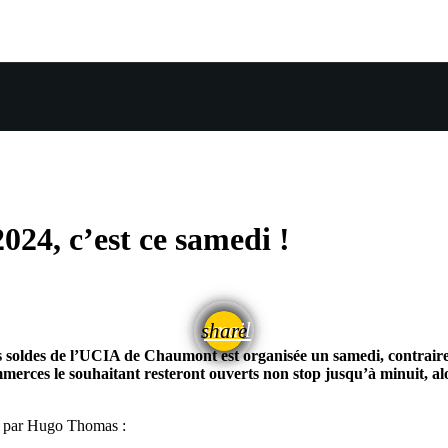
024, c’est ce samedi !
email
share
es soldes de l’UCIA de Chaumont est organisée un samedi, contrair
ces le souhaitant resteront ouverts non stop jusqu’à minuit, alo
, par Hugo Thomas :