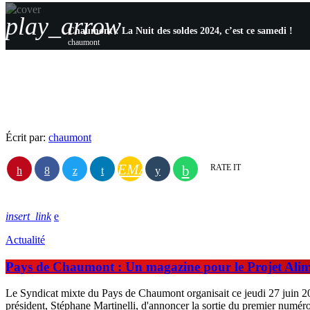
play_arrow
Chaumont : La Nuit des soldes 2024, c’est ce samedi !
chaumont
Écrit par:
chaumont
EMAIL
RATE IT
insert_link
Actualité
Pays de Chaumont : Un magazine pour le Projet Alime
Le Syndicat mixte du Pays de Chaumont organisait ce jeudi 27 juin 20
président, Stéphane Martinelli, d'annoncer la sortie du premier numé