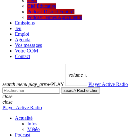
LPO
Cité Éducative
Podcast District Foot 52
Podcast Jeunes Agriculteurs
Emissions
Jeu
Emploi
Agenda
Vos messages
Votre COM
Contact
volume_up
search
menu
play_arrow
PLAY
Player Active Radio
search
Rechercher
close
close
Player Active Radio
Actualité
Infos
Météo
Podcast