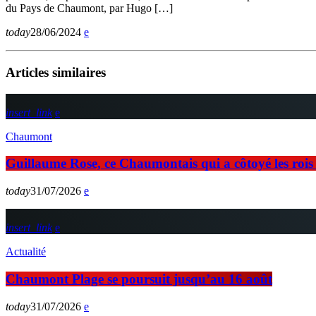
du Pays de Chaumont, par Hugo […]
today
28/06/2024
Articles similaires
insert_link
Chaumont
Guillaume Rose, ce Chaumontais qui a côtoyé les rois d
today
31/07/2026
insert_link
Actualité
Chaumont Plage se poursuit jusqu’au 16 août
today
31/07/2026