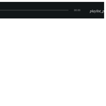
00:00
playlist_pl