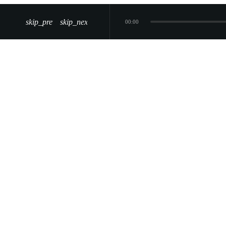
skip_previous
skip_next
00:00