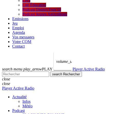
LPO
Cité Éducative
Podcast District Foot 52
Podcast Jeunes Agriculteurs
Emissions
Jeu
Emploi
Agenda
Vos messages
Votre COM
Contact
volume_up
search
menu
play_arrow
PLAY
Player Active Radio
search
Rechercher
close
close
Player Active Radio
Actualité
Infos
Météo
Podcast