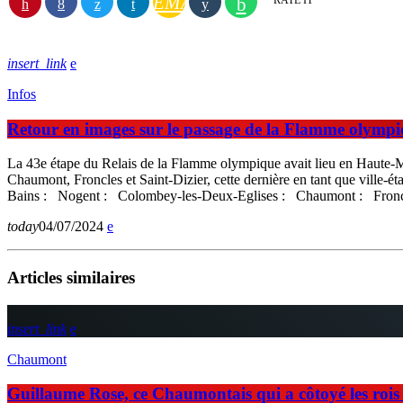
EMAIL
RATE IT
insert_link
Infos
Retour en images sur le passage de la Flamme olymp
La 43e étape du Relais de la Flamme olympique avait lieu en Haute-
Chaumont, Froncles et Saint-Dizier, cette dernière en tant que ville
Bains : Nogent : Colombey-les-Deux-Eglises : Chaumont : Fron
today
04/07/2024
Articles similaires
insert_link
Chaumont
Guillaume Rose, ce Chaumontais qui a côtoyé les rois d