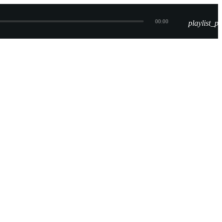
00:00
playlist_pl