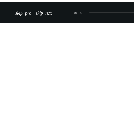
skip_previous
skip_next
00:00