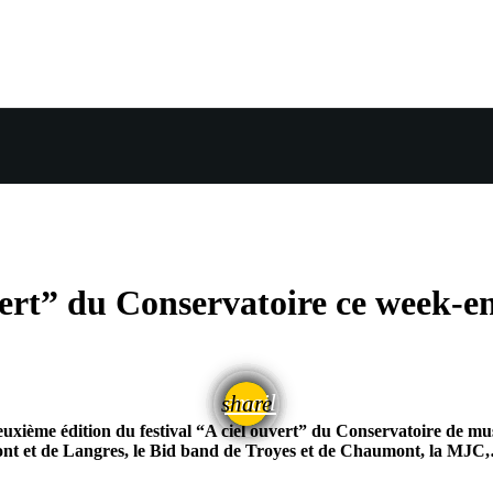
vert” du Conservatoire ce week-e
email
share
 deuxième édition du festival “A ciel ouvert” du Conservatoire de
nt et de Langres, le Bid band de Troyes et de Chaumont, la MJC,… L