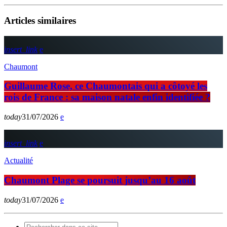
Articles similaires
insert_link
Chaumont
Guillaume Rose, ce Chaumontais qui a côtoyé les
rois de France : sa maison natale enfin identifiée ?
today
31/07/2026
insert_link
Actualité
Chaumont Plage se poursuit jusqu’au 16 août
today
31/07/2026