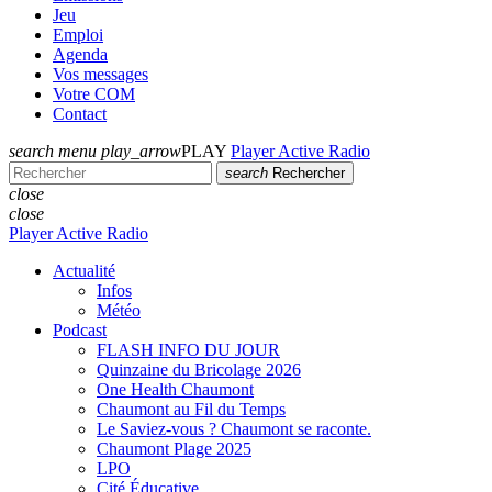
Jeu
Emploi
Agenda
Vos messages
Votre COM
Contact
search
menu
play_arrow
PLAY
Player Active Radio
search
Rechercher
close
close
Player Active Radio
Actualité
Infos
Météo
Podcast
FLASH INFO DU JOUR
Quinzaine du Bricolage 2026
One Health Chaumont
Chaumont au Fil du Temps
Le Saviez-vous ? Chaumont se raconte.
Chaumont Plage 2025
LPO
Cité Éducative