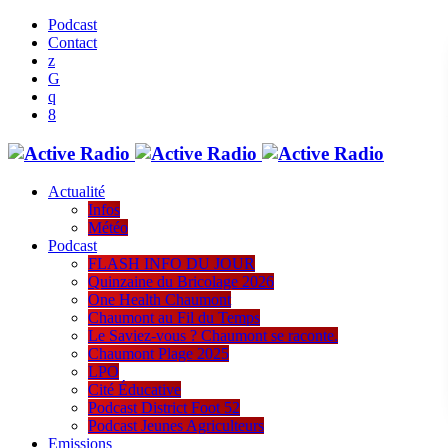
Podcast
Contact
Actualité
Infos
Météo
Podcast
FLASH INFO DU JOUR
Quinzaine du Bricolage 2026
One Health Chaumont
Chaumont au Fil du Temps
Le Saviez-vous ? Chaumont se raconte.
Chaumont Plage 2025
LPO
Cité Éducative
Podcast District Foot 52
Podcast Jeunes Agriculteurs
Emissions