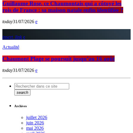
Guillaume Rose, ce Chaumontais qui a côtoyé les
rois de France : sa maison natale enfin identifiée ?
today
31/07/2026
insert_link
Actualité
Chaumont Plage se poursuit jusqu’au 16 août
today
31/07/2026
search
Archives
juillet 2026
juin 2026
mai 2026