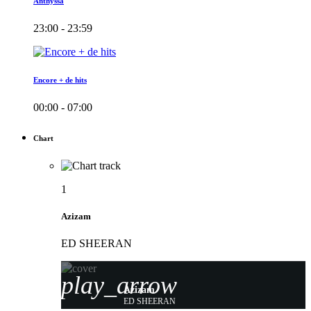
Anthyssa
23:00 - 23:59
Encore + de hits
00:00 - 07:00
Chart
1
Azizam
ED SHEERAN
play_arrow
Azizam
ED SHEERAN