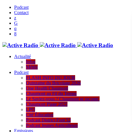
Podcast
Contact
Actualité
Infos
Météo
Podcast
FLASH INFO DU JOUR
Quinzaine du Bricolage 2026
One Health Chaumont
Chaumont au Fil du Temps
Le Saviez-vous ? Chaumont se raconte.
Chaumont Plage 2025
LPO
Cité Éducative
Podcast District Foot 52
Podcast Jeunes Agriculteurs
Emissions