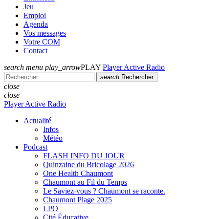
Jeu
Emploi
Agenda
Vos messages
Votre COM
Contact
search
menu
play_arrow
PLAY
Player Active Radio
search
Rechercher
close
close
Player Active Radio
Actualité
Infos
Météo
Podcast
FLASH INFO DU JOUR
Quinzaine du Bricolage 2026
One Health Chaumont
Chaumont au Fil du Temps
Le Saviez-vous ? Chaumont se raconte.
Chaumont Plage 2025
LPO
Cité Éducative