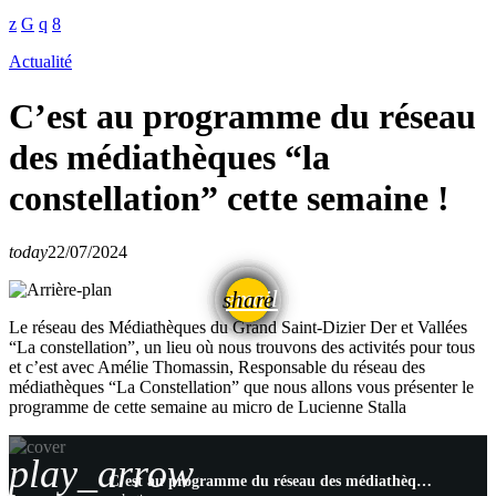
Actualité
C’est au programme du réseau
des médiathèques “la
constellation” cette semaine !
today
22/07/2024
email
share
Le réseau des Médiathèques du Grand Saint-Dizier Der et Vallées
“La constellation”, un lieu où nous trouvons des activités pour tous
et c’est avec Amélie Thomassin, Responsable du réseau des
médiathèques “La Constellation” que nous allons vous présenter le
programme de cette semaine au micro de Lucienne Stalla
play_arrow
C’est au programme du réseau des médiathèques “la constellation” cette semaine !