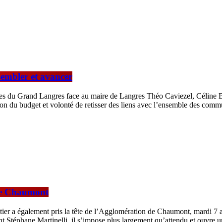
sembler et avancer
es du Grand Langres face au maire de Langres Théo Caviezel, Céline Be
ation du budget et volonté de retisser des liens avec l’ensemble des comm
 de Chaumont
ier a également pris la tête de l’Agglomération de Chaumont, mardi 7 av
t Stéphane Martinelli, il s’impose plus largement qu’attendu et ouvre 