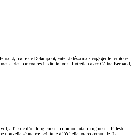
rnand, maire de Rolampont, entend désormais engager le territoire
unes et des partenaires institutionnels. Entretien avec Céline Bernand,
ril, à l’issue d’un long conseil communautaire organisé à Palestra.
une nouvelle séquence politique à l’échelle intercommunale. La