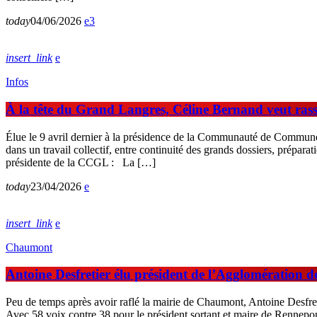
today
04/06/2026
3
insert_link
Infos
À la tête du Grand Langres, Céline Bernand veut ras
Élue le 9 avril dernier à la présidence de la Communauté de Commun
dans un travail collectif, entre continuité des grands dossiers, prépar
présidente de la CCGL : La […]
today
23/04/2026
insert_link
Chaumont
Antoine Desfretier élu président de l’Agglomération
Peu de temps après avoir raflé la mairie de Chaumont, Antoine Desfret
Avec 58 voix contre 38 pour le président sortant et maire de Rennepon