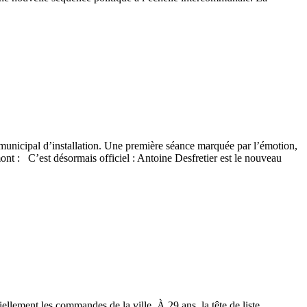
 municipal d’installation. Une première séance marquée par l’émotion,
ont : C’est désormais officiel : Antoine Desfretier est le nouveau
llement les commandes de la ville. À 29 ans, la tête de liste