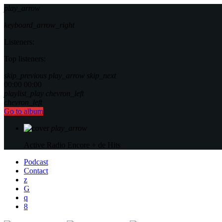
play_arrow
keyboard_arrow_right
Listeners:
Top listeners:
skip_previous
play_arrow
skip_next
00:00
00:00
playlist_play
chevron_left
chevron_left
Go to album
play_arrow
Active Radio
Encore + de Hits
Podcast
Contact