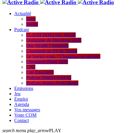
Actualité
Infos
Météo
Podcast
FLASH INFO DU JOUR
Quinzaine du Bricolage 2026
One Health Chaumont
Chaumont au Fil du Temps
Le Saviez-vous ? Chaumont se raconte.
Chaumont Plage 2025
LPO
Cité Éducative
Podcast District Foot 52
Podcast Jeunes Agriculteurs
Emissions
Jeu
Emploi
Agenda
Vos messages
Votre COM
Contact
search
menu
play_arrow
PLAY