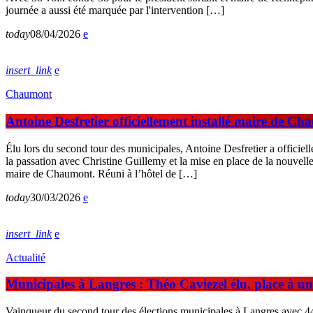
journée a aussi été marquée par l'intervention […]
today
08/04/2026
insert_link
Chaumont
Antoine Desfretier officiellement installé maire de C
Élu lors du second tour des municipales, Antoine Desfretier a officie
la passation avec Christine Guillemy et la mise en place de la nouvel
maire de Chaumont. Réuni à l’hôtel de […]
today
30/03/2026
insert_link
Actualité
Municipales à Langres : Théo Caviezel élu, place à un
Vainqueur du second tour des élections municipales à Langres avec 44,7