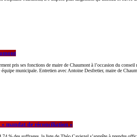
haumont
llement pris ses fonctions de maire de Chaumont à l’occasion du conseil
le équipe municipale. Entretien avec Antoine Desfretier, maire de Chaum
 « mandat de réconciliation »
4 % des suffrages, la liste de Théo Caviezel s’apprête à prendre officie