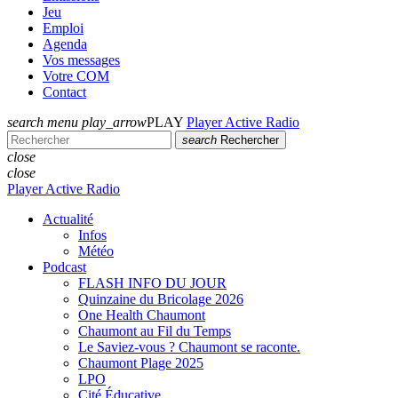
Jeu
Emploi
Agenda
Vos messages
Votre COM
Contact
search
menu
play_arrow
PLAY
Player Active Radio
search
Rechercher
close
close
Player Active Radio
Actualité
Infos
Météo
Podcast
FLASH INFO DU JOUR
Quinzaine du Bricolage 2026
One Health Chaumont
Chaumont au Fil du Temps
Le Saviez-vous ? Chaumont se raconte.
Chaumont Plage 2025
LPO
Cité Éducative