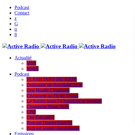
Podcast
Contact
Actualité
Infos
Météo
Podcast
FLASH INFO DU JOUR
Quinzaine du Bricolage 2026
One Health Chaumont
Chaumont au Fil du Temps
Le Saviez-vous ? Chaumont se raconte.
Chaumont Plage 2025
LPO
Cité Éducative
Podcast District Foot 52
Podcast Jeunes Agriculteurs
Emissions