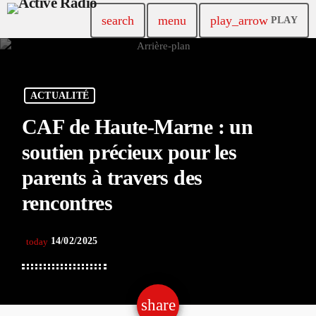
search
menu
play_arrow
PLAY
ACTUALITÉ
CAF de Haute-Marne : un
soutien précieux pour les
parents à travers des
rencontres
14/02/2025
today
share
email