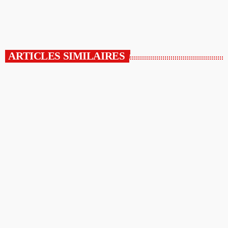
today
14/02/2025
ARTICLES SIMILAIRES
insert_link