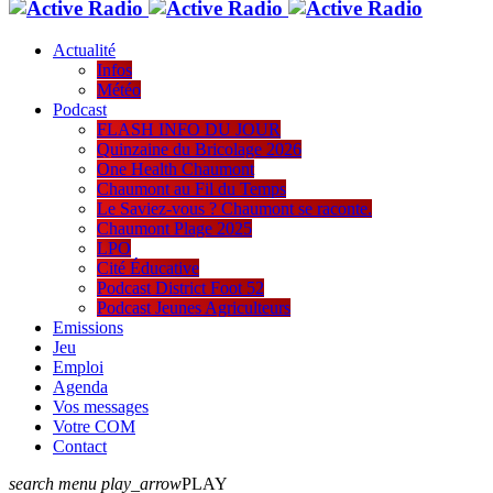
Actualité
Infos
Météo
Podcast
FLASH INFO DU JOUR
Quinzaine du Bricolage 2026
One Health Chaumont
Chaumont au Fil du Temps
Le Saviez-vous ? Chaumont se raconte.
Chaumont Plage 2025
LPO
Cité Éducative
Podcast District Foot 52
Podcast Jeunes Agriculteurs
Emissions
Jeu
Emploi
Agenda
Vos messages
Votre COM
Contact
search
menu
play_arrow
PLAY