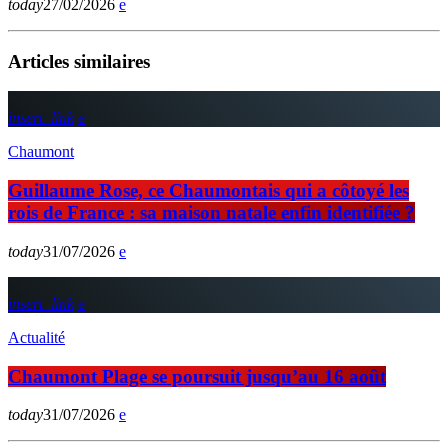
today
27/02/2026
Articles similaires
insert_link
Chaumont
Guillaume Rose, ce Chaumontais qui a côtoyé les
rois de France : sa maison natale enfin identifiée ?
today
31/07/2026
insert_link
Actualité
Chaumont Plage se poursuit jusqu’au 16 août
today
31/07/2026