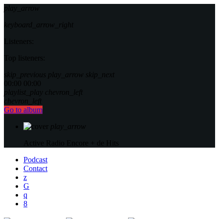
play_arrow
keyboard_arrow_right
Listeners:
Top listeners:
skip_previous
play_arrow
skip_next
00:00
00:00
playlist_play
chevron_left
chevron_left
Go to album
play_arrow
Active Radio
Encore + de Hits
Podcast
Contact