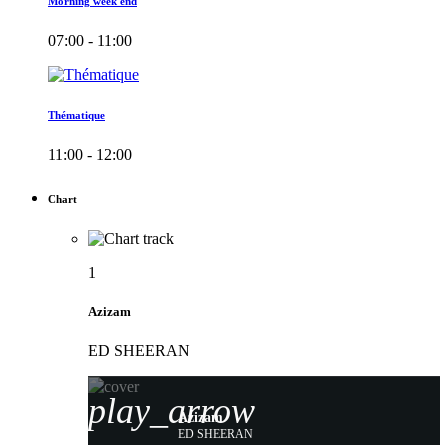
Morning week end
07:00 - 11:00
Thématique
11:00 - 12:00
Chart
1
Azizam
ED SHEERAN
play_arrow
Azizam
ED SHEERAN