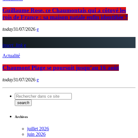
Guillaume Rose, ce Chaumontais qui a côtoyé les
rois de France : sa maison natale enfin identifiée ?
today
31/07/2026
insert_link
Actualité
Chaumont Plage se poursuit jusqu’au 16 août
today
31/07/2026
search
Archives
juillet 2026
juin 2026