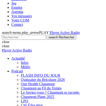
Jeu
Emploi
Agenda
Vos messages
Votre COM
Contact
search
menu
play_arrow
PLAY
Player Active Radio
search
Rechercher
close
close
Player Active Radio
Actualité
Infos
Météo
Podcast
FLASH INFO DU JOUR
Quinzaine du Bricolage 2026
One Health Chaumont
Chaumont au Fil du Temps
Le Saviez-vous ? Chaumont se raconte.
Chaumont Plage 2025
LPO
Cité Éducative