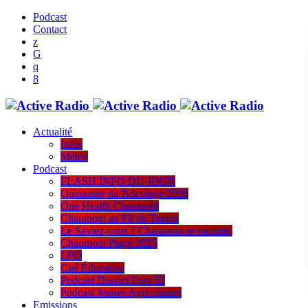
Podcast
Contact
Actualité
Infos
Météo
Podcast
FLASH INFO DU JOUR
Quinzaine du Bricolage 2026
One Health Chaumont
Chaumont au Fil du Temps
Le Saviez-vous ? Chaumont se raconte.
Chaumont Plage 2025
LPO
Cité Éducative
Podcast District Foot 52
Podcast Jeunes Agriculteurs
Emissions