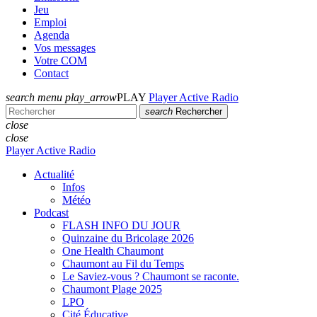
Jeu
Emploi
Agenda
Vos messages
Votre COM
Contact
search
menu
play_arrow
PLAY
Player Active Radio
search
Rechercher
close
close
Player Active Radio
Actualité
Infos
Météo
Podcast
FLASH INFO DU JOUR
Quinzaine du Bricolage 2026
One Health Chaumont
Chaumont au Fil du Temps
Le Saviez-vous ? Chaumont se raconte.
Chaumont Plage 2025
LPO
Cité Éducative