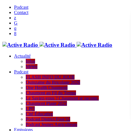
Podcast
Contact
Actualité
Infos
Météo
Podcast
FLASH INFO DU JOUR
Quinzaine du Bricolage 2026
One Health Chaumont
Chaumont au Fil du Temps
Le Saviez-vous ? Chaumont se raconte.
Chaumont Plage 2025
LPO
Cité Éducative
Podcast District Foot 52
Podcast Jeunes Agriculteurs
Emissions