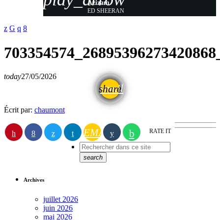
Azizam
ED SHEERAN
703354574_26895396273420868
today
27/05/2026
email
share
Écrit par:
chaumont
EMAIL
RATE IT
search
Archives
juillet 2026
juin 2026
mai 2026