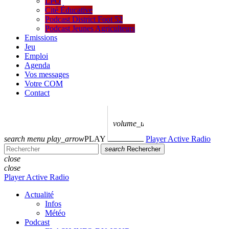
LPO
Cité Éducative
Podcast District Foot 52
Podcast Jeunes Agriculteurs
Emissions
Jeu
Emploi
Agenda
Vos messages
Votre COM
Contact
volume_up
search
menu
play_arrow
PLAY
Player Active Radio
search
Rechercher
close
close
Player Active Radio
Actualité
Infos
Météo
Podcast