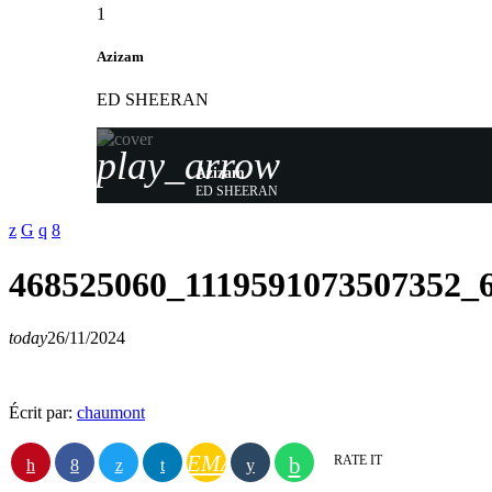
1
Azizam
ED SHEERAN
play_arrow
Azizam
ED SHEERAN
468525060_1119591073507352_
today
26/11/2024
Écrit par:
chaumont
EMAIL
RATE IT