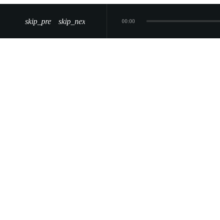
skip_previous
skip_next
00:00