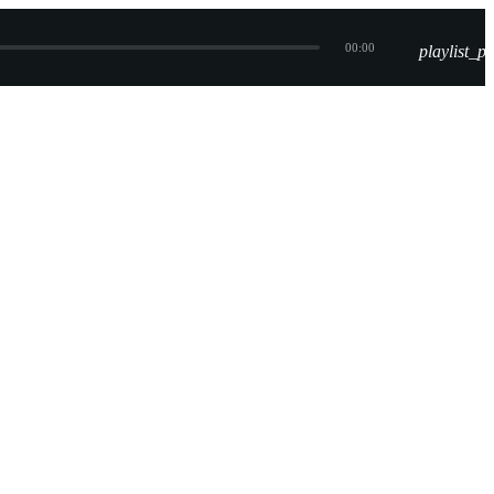
00:00
playlist_pl