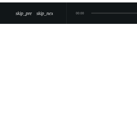
skip_previous
skip_next
00:00