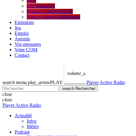
LPO
Cité Éducative
Podcast District Foot 52
Podcast Jeunes Agriculteurs
Emissions
Jeu
Emploi
Agenda
Vos messages
Votre COM
Contact
volume_up
search
menu
play_arrow
PLAY
Player Active Radio
search
Rechercher
close
close
Player Active Radio
Actualité
Infos
Météo
Podcast