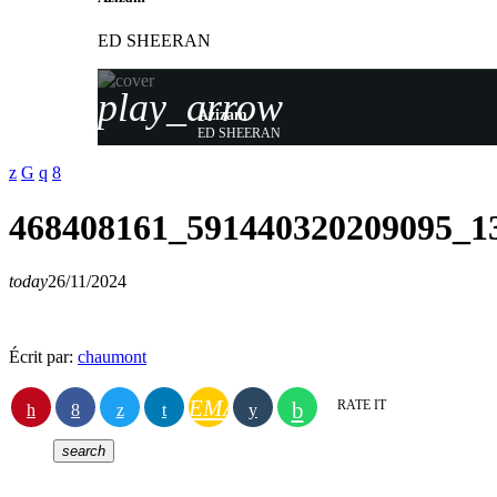
ED SHEERAN
play_arrow
Azizam
ED SHEERAN
468408161_591440320209095_1
today
26/11/2024
Écrit par:
chaumont
EMAIL
RATE IT
search