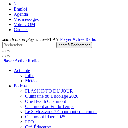
Jeu
Emploi
Agenda
Vos messages
Votre COM
Contact
search
menu
play_arrow
PLAY
Player Active Radio
search
Rechercher
close
close
Player Active Radio
Actualité
Infos
Météo
Podcast
FLASH INFO DU JOUR
Quinzaine du Bricolage 2026
One Health Chaumont
Chaumont au Fil du Temps
Le Saviez-vous ? Chaumont se raconte.
Chaumont Plage 2025
LPO
Cité Éducative