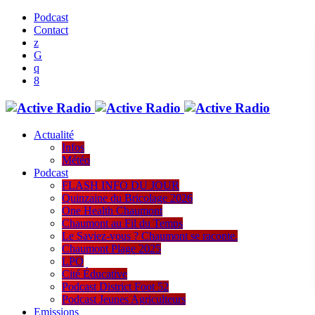
Podcast
Contact
Actualité
Infos
Météo
Podcast
FLASH INFO DU JOUR
Quinzaine du Bricolage 2026
One Health Chaumont
Chaumont au Fil du Temps
Le Saviez-vous ? Chaumont se raconte.
Chaumont Plage 2025
LPO
Cité Éducative
Podcast District Foot 52
Podcast Jeunes Agriculteurs
Emissions