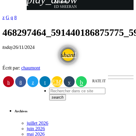
Azizam
ED SHEERAN
468297464_591440186875775_5
today
26/11/2024
email
share
Écrit par:
chaumont
EMAIL
RATE IT
search
Archives
juillet 2026
juin 2026
mai 2026