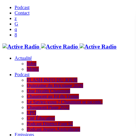
Podcast
Contact
Actualité
Infos
Météo
Podcast
FLASH INFO DU JOUR
Quinzaine du Bricolage 2026
One Health Chaumont
Chaumont au Fil du Temps
Le Saviez-vous ? Chaumont se raconte.
Chaumont Plage 2025
LPO
Cité Éducative
Podcast District Foot 52
Podcast Jeunes Agriculteurs
Emissions