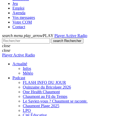
Jeu
Emploi
Agenda
Vos messages
Votre COM
Contact
search
menu
play_arrow
PLAY
Player Active Radio
search
Rechercher
close
close
Player Active Radio
Actualité
Infos
Météo
Podcast
FLASH INFO DU JOUR
Quinzaine du Bricolage 2026
One Health Chaumont
Chaumont au Fil du Temps
Le Saviez-vous ? Chaumont se raconte.
Chaumont Plage 2025
LPO
Cité Éducative