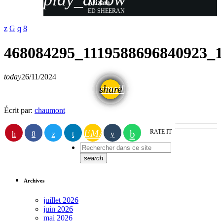
Azizam
ED SHEERAN
468084295_1119588696840923_
today
26/11/2024
email
share
Écrit par:
chaumont
EMAIL
RATE IT
search
Archives
juillet 2026
juin 2026
mai 2026