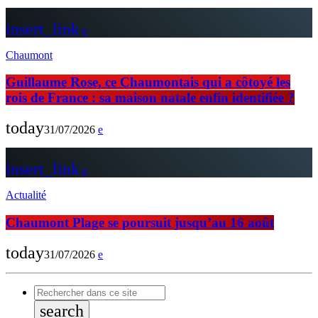
insert_link
Chaumont
Guillaume Rose, ce Chaumontais qui a côtoyé les
rois de France : sa maison natale enfin identifiée ?
today
31/07/2026
insert_link
Actualité
Chaumont Plage se poursuit jusqu’au 16 août
today
31/07/2026
search