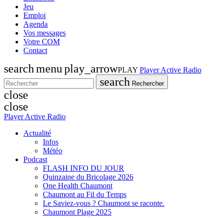
Jeu
Emploi
Agenda
Vos messages
Votre COM
Contact
search
menu
play_arrow
PLAY
Player Active Radio
search
Rechercher
close
close
Player Active Radio
Actualité
Infos
Météo
Podcast
FLASH INFO DU JOUR
Quinzaine du Bricolage 2026
One Health Chaumont
Chaumont au Fil du Temps
Le Saviez-vous ? Chaumont se raconte.
Chaumont Plage 2025