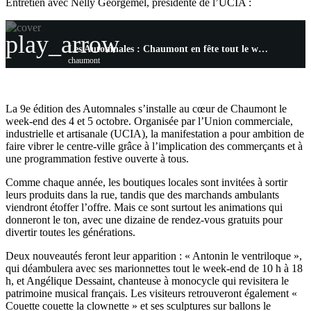
Entretien avec Nelly Georgemel, présidente de l’UCIA :
play_arrow
Les Automnales : Chaumont en fête tout le week-end
chaumont
La 9e édition des Automnales s’installe au cœur de Chaumont le
week-end des 4 et 5 octobre. Organisée par l’Union commerciale,
industrielle et artisanale (UCIA), la manifestation a pour ambition de
faire vibrer le centre-ville grâce à l’implication des commerçants et à
une programmation festive ouverte à tous.
Comme chaque année, les boutiques locales sont invitées à sortir
leurs produits dans la rue, tandis que des marchands ambulants
viendront étoffer l’offre. Mais ce sont surtout les animations qui
donneront le ton, avec une dizaine de rendez-vous gratuits pour
divertir toutes les générations.
Deux nouveautés feront leur apparition : « Antonin le ventriloque »,
qui déambulera avec ses marionnettes tout le week-end de 10 h à 18
h, et Angélique Dessaint, chanteuse à monocycle qui revisitera le
patrimoine musical français. Les visiteurs retrouveront également «
Couette couette la clownette » et ses sculptures sur ballons le