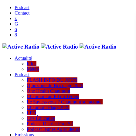
Podcast
Contact
Actualité
Infos
Météo
Podcast
FLASH INFO DU JOUR
Quinzaine du Bricolage 2026
One Health Chaumont
Chaumont au Fil du Temps
Le Saviez-vous ? Chaumont se raconte.
Chaumont Plage 2025
LPO
Cité Éducative
Podcast District Foot 52
Podcast Jeunes Agriculteurs
Emissions