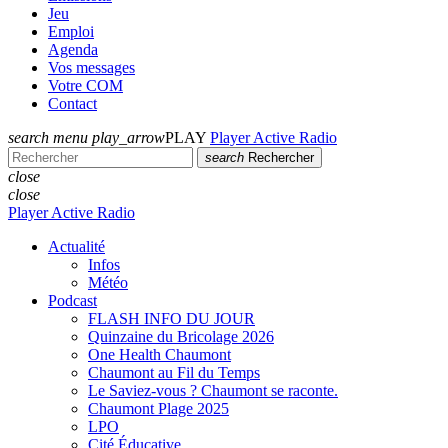
Jeu
Emploi
Agenda
Vos messages
Votre COM
Contact
search
menu
play_arrow
PLAY
Player Active Radio
search
Rechercher
close
close
Player Active Radio
Actualité
Infos
Météo
Podcast
FLASH INFO DU JOUR
Quinzaine du Bricolage 2026
One Health Chaumont
Chaumont au Fil du Temps
Le Saviez-vous ? Chaumont se raconte.
Chaumont Plage 2025
LPO
Cité Éducative