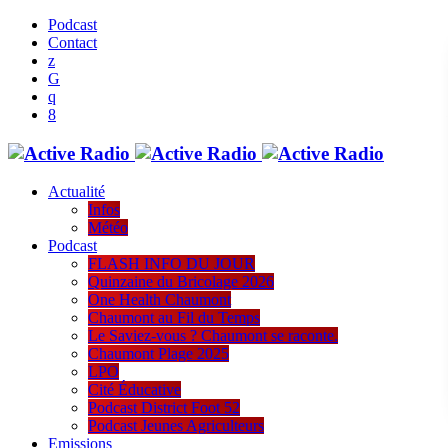
Podcast
Contact
Actualité
Infos
Météo
Podcast
FLASH INFO DU JOUR
Quinzaine du Bricolage 2026
One Health Chaumont
Chaumont au Fil du Temps
Le Saviez-vous ? Chaumont se raconte.
Chaumont Plage 2025
LPO
Cité Éducative
Podcast District Foot 52
Podcast Jeunes Agriculteurs
Emissions