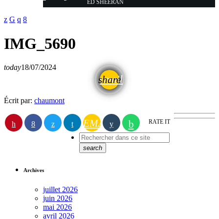
ED SHEERAN
IMG_5690
today
18/07/2024
email
share
Écrit par:
chaumont
EMAIL
RATE IT
search
Archives
juillet 2026
juin 2026
mai 2026
avril 2026