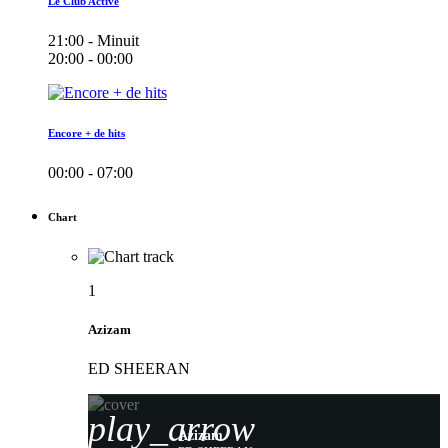
Le Club Active
21:00 - Minuit
20:00 - 00:00
Encore + de hits
00:00 - 07:00
Chart
1
Azizam
ED SHEERAN
play_arrow
Azizam