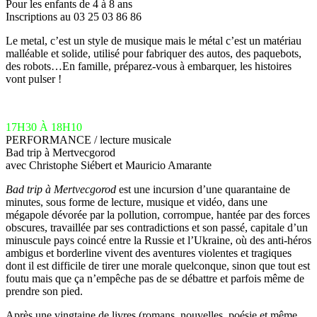
Pour les enfants de 4 à 8 ans
Inscriptions au 03 25 03 86 86
Le metal, c’est un style de musique mais le métal c’est un matériau
malléable et solide, utilisé pour fabriquer des autos, des paquebots,
des robots…En famille, préparez-vous à embarquer, les histoires
vont pulser !
17H30 À 18H10
PERFORMANCE / lecture musicale
Bad trip à Mertvecgorod
avec Christophe Siébert et Mauricio Amarante
Bad trip à Mertvecgorod
est une incursion d’une quarantaine de
minutes, sous forme de lecture, musique et vidéo, dans une
mégapole dévorée par la pollution, corrompue, hantée par des forces
obscures, travaillée par ses contradictions et son passé, capitale d’un
minuscule pays coincé entre la Russie et l’Ukraine, où des anti-héros
ambigus et borderline vivent des aventures violentes et tragiques
dont il est difficile de tirer une morale quelconque, sinon que tout est
foutu mais que ça n’empêche pas de se débattre et parfois même de
prendre son pied.
Après une vingtaine de livres (romans, nouvelles, poésie et même