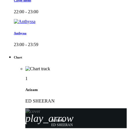
Carpe diems
22:00 - 23:00
Anthyssa
23:00 - 23:59
Chart
1
Azizam
ED SHEERAN
play_arrow
Azizam
ED SHEERAN