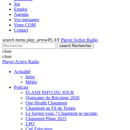
Jeu
Emploi
Agenda
Vos messages
Votre COM
Contact
search
menu
play_arrow
PLAY
Player Active Radio
search
Rechercher
close
close
Player Active Radio
Actualité
Infos
Météo
Podcast
FLASH INFO DU JOUR
Quinzaine du Bricolage 2026
One Health Chaumont
Chaumont au Fil du Temps
Le Saviez-vous ? Chaumont se raconte.
Chaumont Plage 2025
LPO
Cité Éducative