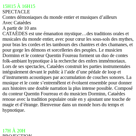
15H15 À 16H15
SPECTACLE
Contes démoniaques du monde entier et musiques d’ailleurs
Avec Cataèdes
A partir de 10 ans
CATAÈDES est une émanation mystique…des traditions orales et
musicales du monde entier, avec pour cœur les sous-sols des mythes,
pour bras les cordes et les tambours des chantres et des chamanes, et
pour gorge les démons et sorcelleries des peuples. Le musicien
Dorminn et le conteur Quentin Foureau forment un duo de contes
folk-ambiant hypnotique à la recherche des enfers immémoriaux.
Lors de ses spectacles, Cataèdes construit les parties instrumentales
intégralement devant le public à l’aide d’une pédale de loop et
d’instruments acoustiques par accumulation de couches sonores. La
musique et le conte s’entremêlent et évoluent ensemble pour donner
aux histoires une double narration la plus intense possible. Composé
du conteur Quentin Fourreau et du musicien Dorminn, Cataèdes
renoue avec la tradition populaire orale en y ajoutant une touche de
magie et d’étrange. Bienvenue dans un monde hors du temps et
hypnotique.
17H À 20H