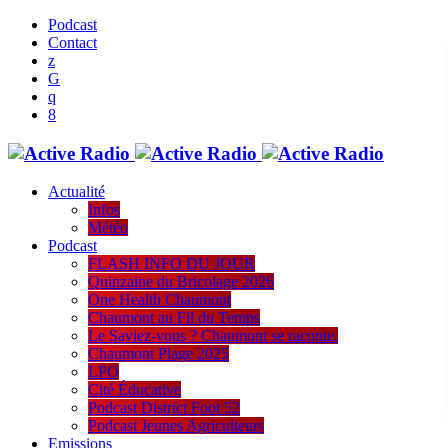
Podcast
Contact
Actualité
Infos
Météo
Podcast
FLASH INFO DU JOUR
Quinzaine du Bricolage 2026
One Health Chaumont
Chaumont au Fil du Temps
Le Saviez-vous ? Chaumont se raconte.
Chaumont Plage 2025
LPO
Cité Éducative
Podcast District Foot 52
Podcast Jeunes Agriculteurs
Emissions