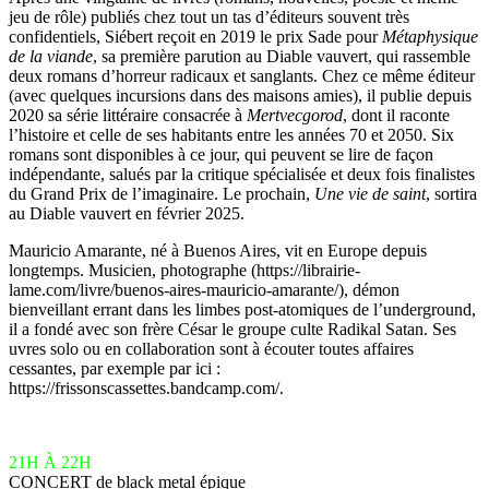
jeu de rôle) publiés chez tout un tas d’éditeurs souvent très
confidentiels, Siébert reçoit en 2019 le prix Sade pour
Métaphysique
de la viande
, sa première parution au Diable vauvert, qui rassemble
deux romans d’horreur radicaux et sanglants. Chez ce même éditeur
(avec quelques incursions dans des maisons amies), il publie depuis
2020 sa série littéraire consacrée à
Mertvecgorod
, dont il raconte
l’histoire et celle de ses habitants entre les années 70 et 2050. Six
romans sont disponibles à ce jour, qui peuvent se lire de façon
indépendante, salués par la critique spécialisée et deux fois finalistes
du Grand Prix de l’imaginaire. Le prochain,
Une vie de saint
, sortira
au Diable vauvert en février 2025.
Mauricio Amarante, né à Buenos Aires, vit en Europe depuis
longtemps. Musicien, photographe (https://librairie-
lame.com/livre/buenos-aires-mauricio-amarante/), démon
bienveillant errant dans les limbes post-atomiques de l’underground,
il a fondé avec son frère César le groupe culte Radikal Satan. Ses
uvres solo ou en collaboration sont à écouter toutes affaires
cessantes, par exemple par ici :
https://frissonscassettes.bandcamp.com/.
21H À 22H
CONCERT de black metal épique