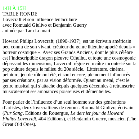
14H À 15H
TABLE RONDE
Lovecraft et son influence tentaculaire
avec Romuald Giulivo et Benjamin Guerry
animée par Tara Lennart
Howard Philips Lovecraft, (1890-1937), est un écrivain américain
peu connu de son vivant, créateur du genre littéraire appelé depuis «
horreur cosmique ». Avec ses Grands Anciens, dont le plus célèbre
est l’indescriptible dragon pieuvre Cthulhu, et toute une cosmogonie
dépassant les dimensions, Lovecraft règne en maître incontesté sur la
pop culture depuis le milieu du 20e siècle. Littérature, cinéma,
peinture, jeu de rôle ont été, et sont encore, pleinement influencés
par ses créations, par sa vision déformée. Quant au metal, c’est le
genre musical qui s’attache depuis quelques décennies à retranscrire
musicalement ses ambiances poisseuses et démentielles.
Pour parler de l’influence d’un seul homme sur des générations
d’artistes, deux lovecraftiens de renom : Romuald Giulivo, écrivain
(
Pur Sang
, Editions du Rouergue,
Le dernier jour de Howard
Philips Lovecraft
, 404 Editions), et Benjamin Guerry, musicien (The
Great Old Ones).