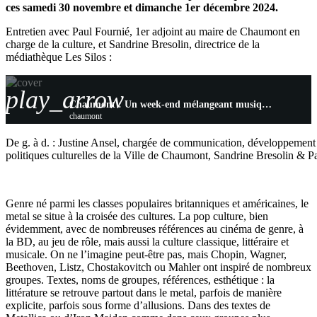
ces samedi 30 novembre et dimanche 1er décembre 2024.
Entretien avec Paul Fournié, 1er adjoint au maire de Chaumont en
charge de la culture, et Sandrine Bresolin, directrice de la
médiathèque Les Silos :
play_arrow
Chaumont : Un week-end mélangeant musique Metal et la Littérature avec le Nohëll Fest
chaumont
De g. à d. : Justine Ansel, chargée de communication, développement de
politiques culturelles de la Ville de Chaumont, Sandrine Bresolin & P
Genre né parmi les classes populaires britanniques et américaines, le
metal se situe à la croisée des cultures. La pop culture, bien
évidemment, avec de nombreuses références au cinéma de genre, à
la BD, au jeu de rôle, mais aussi la culture classique, littéraire et
musicale. On ne l’imagine peut-être pas, mais Chopin, Wagner,
Beethoven, Listz, Chostakovitch ou Mahler ont inspiré de nombreux
groupes. Textes, noms de groupes, références, esthétique : la
littérature se retrouve partout dans le metal, parfois de manière
explicite, parfois sous forme d’allusions. Dans des textes de