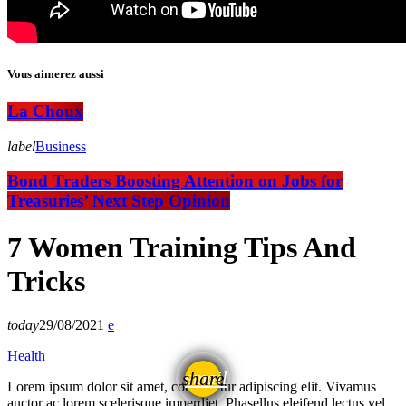
Vous aimerez aussi
La Choux
label
Business
Bond Traders Boosting Attention on Jobs for
Treasuries’ Next Step Opinion
7 Women Training Tips And
Tricks
today
29/08/2021
Health
email
share
Lorem ipsum dolor sit amet, consectetur adipiscing elit. Vivamus
auctor ac lorem scelerisque imperdiet. Phasellus eleifend lectus vel