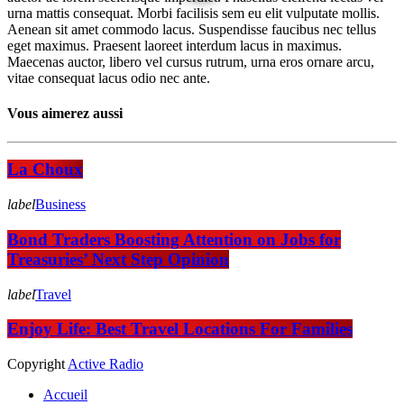
urna mattis consequat. Morbi facilisis sem eu elit vulputate mollis.
Aenean sit amet commodo lacus. Suspendisse faucibus nec tellus
eget maximus. Praesent laoreet interdum lacus in maximus.
Maecenas auctor, libero vel cursus rutrum, urna eros ornare arcu,
vitae consequat lacus odio nec ante.
Vous aimerez aussi
La Choux
label
Business
Bond Traders Boosting Attention on Jobs for
Treasuries’ Next Step Opinion
label
Travel
Enjoy Life: Best Travel Locations For Families
Copyright
Active Radio
Accueil