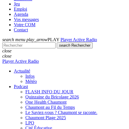
Jeu
Emploi
Agenda
Vos messages
Votre COM
Contact
search
menu
play_arrow
PLAY
Player Active Radio
search
Rechercher
close
close
Player Active Radio
Actualité
Infos
Météo
Podcast
FLASH INFO DU JOUR
Quinzaine du Bricolage 2026
One Health Chaumont
Chaumont au Fil du Temps
Le Saviez-vous ? Chaumont se raconte.
Chaumont Plage 2025
LPO
Cité Éducative