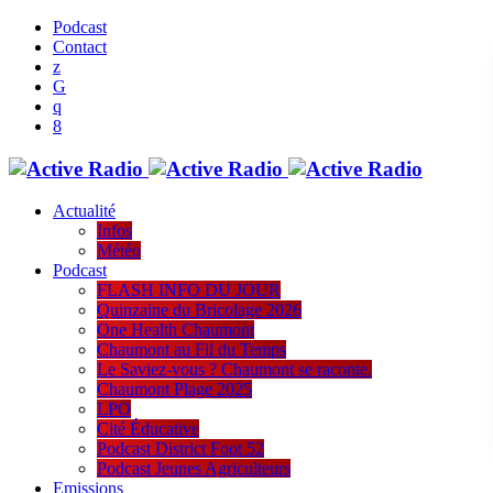
Podcast
Contact
Actualité
Infos
Météo
Podcast
FLASH INFO DU JOUR
Quinzaine du Bricolage 2026
One Health Chaumont
Chaumont au Fil du Temps
Le Saviez-vous ? Chaumont se raconte.
Chaumont Plage 2025
LPO
Cité Éducative
Podcast District Foot 52
Podcast Jeunes Agriculteurs
Emissions