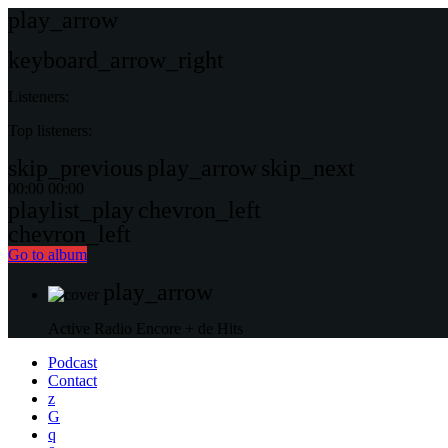
play_arrow
keyboard_arrow_right
Listeners:
Top listeners:
skip_previous
play_arrow
skip_next
00:00
00:00
playlist_play
chevron_left
chevron_left
Go to album
play_arrow
Active Radio
Encore + de Hits
Podcast
Contact