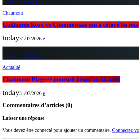
insert_link
Chaumont
Guillaume Rose, ce Chaumontais qui a côtoyé les rois d
today
31/07/2026
insert_link
Actualité
Chaumont Plage se poursuit jusqu’au 16 août
today
31/07/2026
Commentaires d’articles (0)
Laisser une réponse
Vous devez être connecté pour ajouter un commentaire.
Connectez-vo