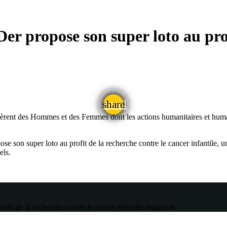
r propose son super loto au prof
email
share
rent des Hommes et des Femmes dont les actions humanitaires et humani
se son super loto au profit de la recherche contre le cancer infantile, 
els.
fit de la recherche contre le cancer infantile
redaction