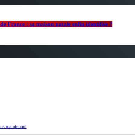
e France : sa maison natale enfin identifiée ?
us maintenant