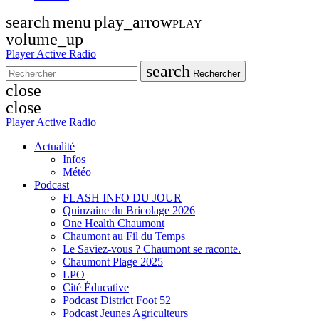
search
menu
play_arrow
PLAY
volume_up
Player Active Radio
search
Rechercher
close
close
Player Active Radio
Actualité
Infos
Météo
Podcast
FLASH INFO DU JOUR
Quinzaine du Bricolage 2026
One Health Chaumont
Chaumont au Fil du Temps
Le Saviez-vous ? Chaumont se raconte.
Chaumont Plage 2025
LPO
Cité Éducative
Podcast District Foot 52
Podcast Jeunes Agriculteurs