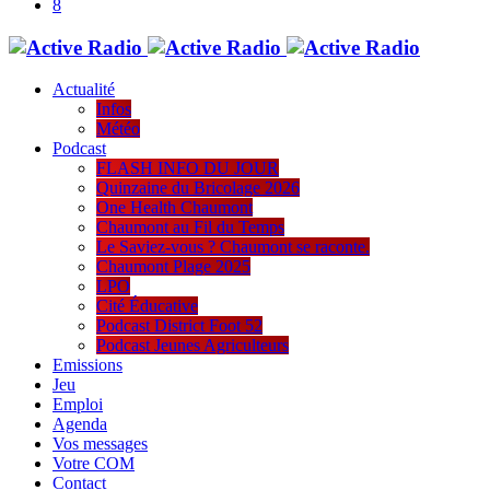
Actualité
Infos
Météo
Podcast
FLASH INFO DU JOUR
Quinzaine du Bricolage 2026
One Health Chaumont
Chaumont au Fil du Temps
Le Saviez-vous ? Chaumont se raconte.
Chaumont Plage 2025
LPO
Cité Éducative
Podcast District Foot 52
Podcast Jeunes Agriculteurs
Emissions
Jeu
Emploi
Agenda
Vos messages
Votre COM
Contact