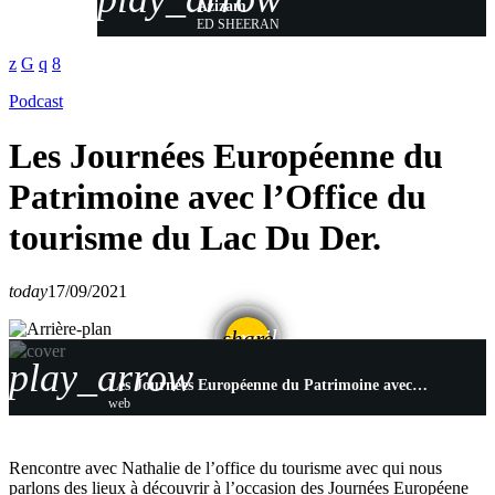
Azizam
ED SHEERAN
Podcast
Les Journées Européenne du
Patrimoine avec l’Office du
tourisme du Lac Du Der.
today
17/09/2021
email
share
play_arrow
Les Journées Européenne du Patrimoine avec l’Office du tourisme du Lac Du Der.
web
Rencontre avec Nathalie de l’office du tourisme avec qui nous
parlons des lieux à découvrir à l’occasion des Journées Européene