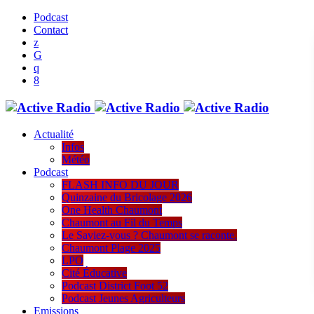
Podcast
Contact
Actualité
Infos
Météo
Podcast
FLASH INFO DU JOUR
Quinzaine du Bricolage 2026
One Health Chaumont
Chaumont au Fil du Temps
Le Saviez-vous ? Chaumont se raconte.
Chaumont Plage 2025
LPO
Cité Éducative
Podcast District Foot 52
Podcast Jeunes Agriculteurs
Emissions