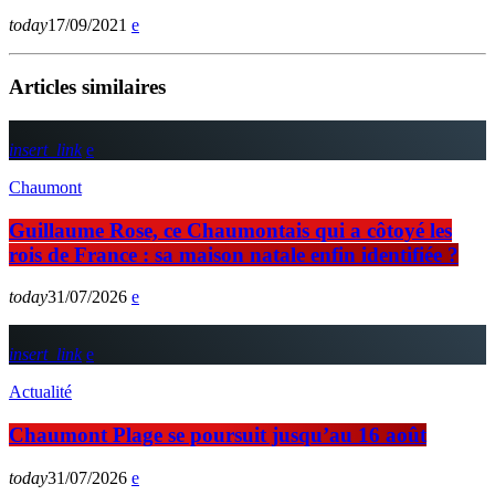
today
17/09/2021
Articles similaires
insert_link
Chaumont
Guillaume Rose, ce Chaumontais qui a côtoyé les
rois de France : sa maison natale enfin identifiée ?
today
31/07/2026
insert_link
Actualité
Chaumont Plage se poursuit jusqu’au 16 août
today
31/07/2026