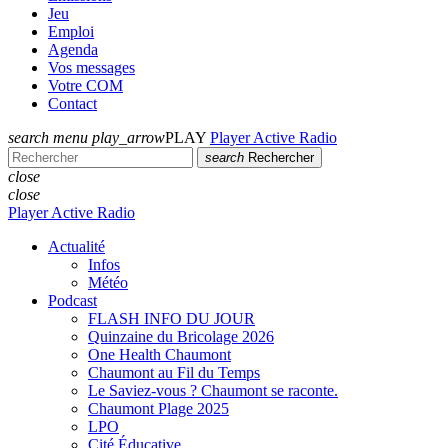
Jeu
Emploi
Agenda
Vos messages
Votre COM
Contact
search
menu
play_arrow
PLAY
Player Active Radio
search
Rechercher
close
close
Player Active Radio
Actualité
Infos
Météo
Podcast
FLASH INFO DU JOUR
Quinzaine du Bricolage 2026
One Health Chaumont
Chaumont au Fil du Temps
Le Saviez-vous ? Chaumont se raconte.
Chaumont Plage 2025
LPO
Cité Éducative