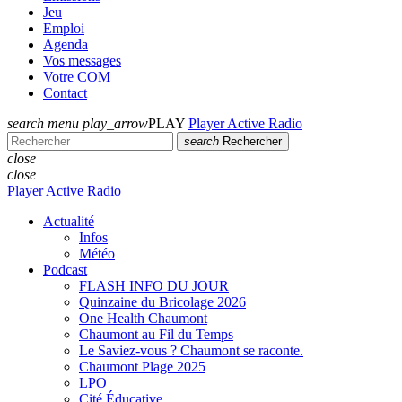
Jeu
Emploi
Agenda
Vos messages
Votre COM
Contact
search
menu
play_arrow
PLAY
Player Active Radio
search
Rechercher
close
close
Player Active Radio
Actualité
Infos
Météo
Podcast
FLASH INFO DU JOUR
Quinzaine du Bricolage 2026
One Health Chaumont
Chaumont au Fil du Temps
Le Saviez-vous ? Chaumont se raconte.
Chaumont Plage 2025
LPO
Cité Éducative