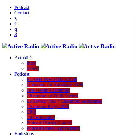
Podcast
Contact
Actualité
Infos
Météo
Podcast
FLASH INFO DU JOUR
Quinzaine du Bricolage 2026
One Health Chaumont
Chaumont au Fil du Temps
Le Saviez-vous ? Chaumont se raconte.
Chaumont Plage 2025
LPO
Cité Éducative
Podcast District Foot 52
Podcast Jeunes Agriculteurs
Emissions