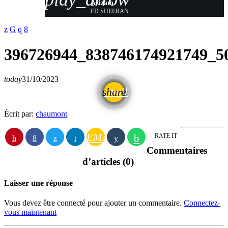
Azizam
ED SHEERAN
396726944_838746174921749_5
today
31/10/2023
email
share
Écrit par:
chaumont
EMAIL
RATE IT
Commentaires
d’articles (0)
Laisser une réponse
Vous devez être connecté pour ajouter un commentaire.
Connectez-
vous maintenant